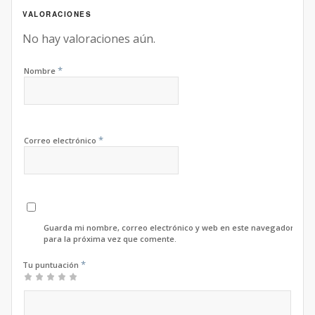
VALORACIONES
No hay valoraciones aún.
*
Nombre
*
Correo electrónico
Guarda mi nombre, correo electrónico y web en este navegador
para la próxima vez que comente.
*
Tu puntuación
1
2 de
3 de 5
4 de 5
5 de 5
de
5
estrellas
estrellas
estrellas