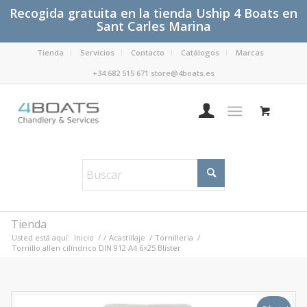
Recogida gratuita en la tienda Uship 4 Boats en
Sant Carles Marina
Tienda
Servicios
Contacto
Catálogos
Marcas
+34 682 515 671 store@4boats.es
Tienda
Usted está aquí:
Inicio
/
/
Acastillaje
/
Tornilleria
/
Tornillo allen cilíndrico DIN 912 A4 6×25 Blíster