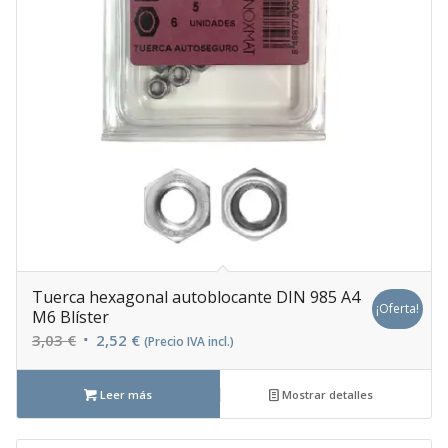
Tuerca hexagonal autoblocante DIN 985 A4
¡Oferta!
M6 Blíster
El
El
3,03
€
2,52
€
(Precio IVA incl.)
precio
precio
original
actual
Leer más
Mostrar detalles
era:
es:
3,03 €.
2,52 €.