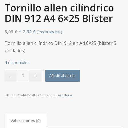
Tornillo allen cilíndrico
DIN 912 A4 6×25 Blíster
El
El
3,03
€
2,52
€
(Precio IVA incl.)
precio
precio
Tornillo allen cilíndrico DIN 912 en A4 6×25 (blíster 5
original
actual
unidades)
era:
es:
3,03 €.
2,52 €.
4 disponibles
Añadir al carrito
SKU:
BL912-4-6*25-INO
Categoría:
Tornilleria
Valoraciones (0)