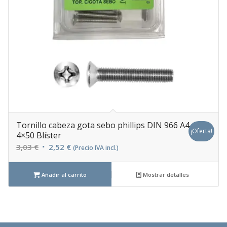
Tornillo cabeza gota sebo phillips DIN 966 A4
¡Oferta!
4×50 Blíster
El
El
3,03
€
2,52
€
(Precio IVA incl.)
precio
precio
original
actual
Añadir al carrito
Mostrar detalles
era:
es:
3,03 €.
2,52 €.