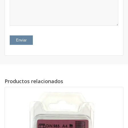
5
estrellas
estrellas
Productos relacionados