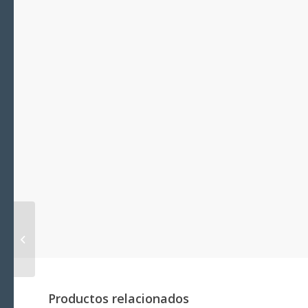
Tornillo cabeza
avellanada plana
phillips DIN 965 A4 4×50
Blíster
Productos relacionados