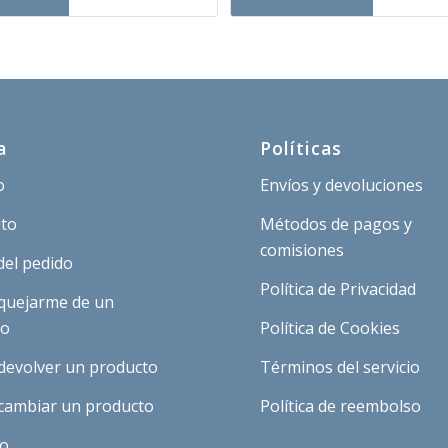
ra:
es:
era:
es:
,03 €.
2,52 €.
3,03 €.
2,52 €.
a
Políticas
o
Envíos y devoluciones
ito
Métodos de pagos y
comisiones
del pedido
Política de Privacidad
quejarme de un
to
Política de Cookies
devolver un producto
Términos del servicio
cambiar un producto
Política de reembolso
to