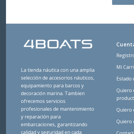
e
3
Cuent
Registr
Mi Carr
La tienda náutica con una amplia
selección de accesorios náuticos,
Estado 
equipamiento para barcos y
Quiero 
decoración marina. Tambien
produc
ofrecemos servicios
profesionales de mantenimiento
Quiero 
y reparación para
Quiero 
embarcaciones, garantizando
calidad y seguridad en cada
Contac