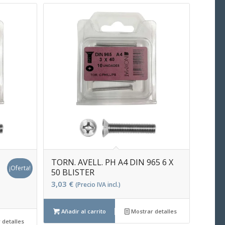
TORN. AVELL. PH A4 DIN 965 6 X
¡Oferta!
50 BLISTER
3,03
€
(Precio IVA incl.)
Añadir al carrito
Mostrar detalles
 detalles