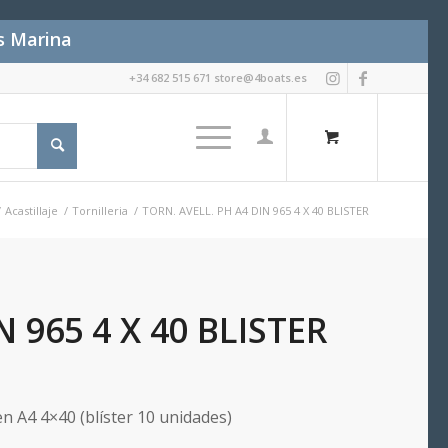
es Marina
+34 682 515 671 store@4boats.es
/
Acastillaje
/
Tornilleria
/
TORN. AVELL. PH A4 DIN 965 4 X 40 BLISTER
N 965 4 X 40 BLISTER
en A4 4×40 (blíster 10 unidades)