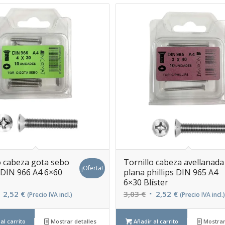
o cabeza gota sebo
Tornillo cabeza avellanada
¡Oferta!
s DIN 966 A4 6×60
plana phillips DIN 965 A4
6×30 Blíster
l
El
El
El
2,52
€
3,03
€
2,52
€
(Precio IVA incl.)
(Precio IVA incl.)
recio
precio
precio
precio
riginal
actual
original
actual
al carrito
Mostrar detalles
Añadir al carrito
Mostrar