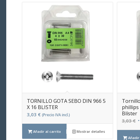
TORNILLO GOTA SEBO DIN 966 5
Tornill
X 16 BLISTER
phillip
Blíster
3,03
€
(Precio IVA incl.)
E
3,03
€
p
Añadir al carrito
Mostrar detalles
o
Añadir 