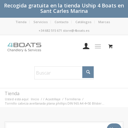
Recogida gratuita en la tienda Uship 4 Boats en
Sant Carles Marina
Tienda
Servicios
Contacto
Catálogos
Marcas
+34 682 515 671 store@4boats.es
Tienda
Usted está aquí:
Inicio
/
/
Acastillaje
/
Tornilleria
/
Tornillo cabeza avellanada plana phillips DIN 965 A4 4×50 Blíster...