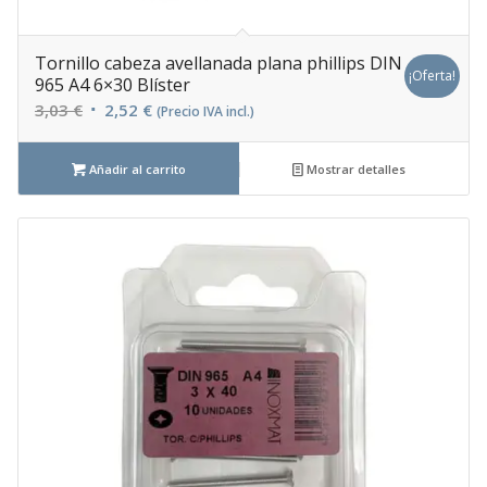
Tornillo cabeza avellanada plana phillips DIN
¡Oferta!
965 A4 6×30 Blíster
El
El
3,03
€
2,52
€
(Precio IVA incl.)
precio
precio
original
actual
Añadir al carrito
Mostrar detalles
era:
es:
3,03 €.
2,52 €.