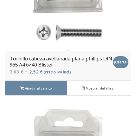
Tornillo cabeza avellanada plana phillips DIN
¡Oferta!
965 A4 6×40 Blíster
El
El
3,03
€
2,52
€
(Precio IVA incl.)
precio
precio
original
actual
Añadir al carrito
Mostrar detalles
era:
es:
3,03 €.
2,52 €.