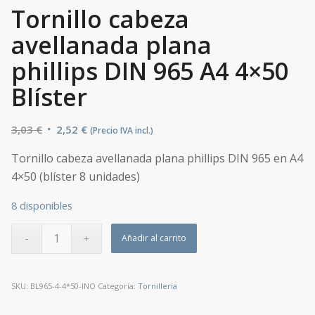
Tornillo cabeza
avellanada plana
phillips DIN 965 A4 4×50
Blíster
El
El
3,03
€
2,52
€
(Precio IVA incl.)
precio
precio
Tornillo cabeza avellanada plana phillips DIN 965 en A4
original
actual
4×50 (blíster 8 unidades)
era:
es:
3,03 €.
2,52 €.
8 disponibles
Añadir al carrito
SKU:
BL965-4-4*50-INO
Categoría:
Tornilleria