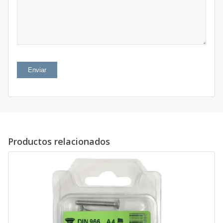
5
estrellas
estrellas
Productos relacionados