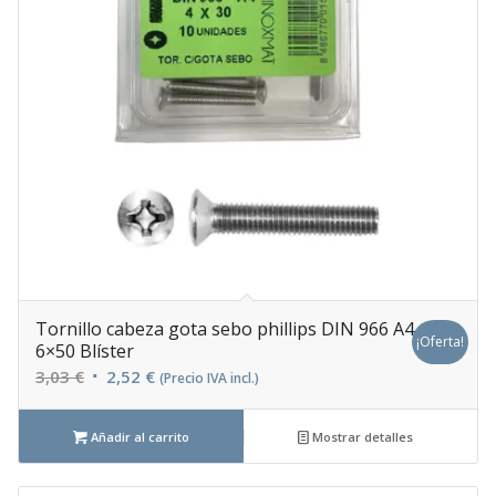
Tornillo cabeza gota sebo phillips DIN 966 A4
¡Oferta!
6×50 Blíster
El
El
3,03
€
2,52
€
(Precio IVA incl.)
precio
precio
original
actual
Añadir al carrito
Mostrar detalles
era:
es:
3,03 €.
2,52 €.