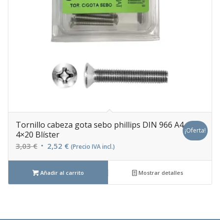
Tornillo cabeza gota sebo phillips DIN 966 A4
¡Oferta!
4×20 Blíster
El
El
3,03
€
2,52
€
(Precio IVA incl.)
precio
precio
original
actual
Añadir al carrito
Mostrar detalles
era:
es:
3,03 €.
2,52 €.