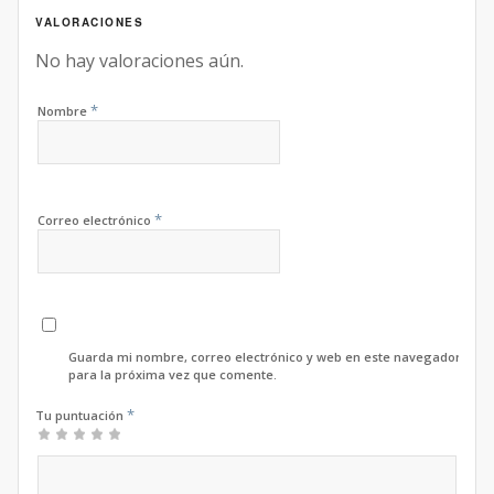
VALORACIONES
No hay valoraciones aún.
*
Nombre
*
Correo electrónico
Guarda mi nombre, correo electrónico y web en este navegador
para la próxima vez que comente.
*
Tu puntuación
1
2 de
3 de 5
4 de 5
5 de 5
de
5
estrellas
estrellas
estrellas