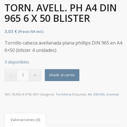
TORN. AVELL. PH A4 DIN
965 6 X 50 BLISTER
3,03
€
(Precio IVA incl.)
Tornillo cabeza avellanada plana phillips DIN 965 en A4
6×50 (blíster 4 unidades)
5 disponibles
Añadir al carrito
SKU:
BL965-4-6*50-INO
Categoría:
Tornilleria
Etiquetas:
A4
,
DIN 965
,
Inoxmat
Valoraciones (0)