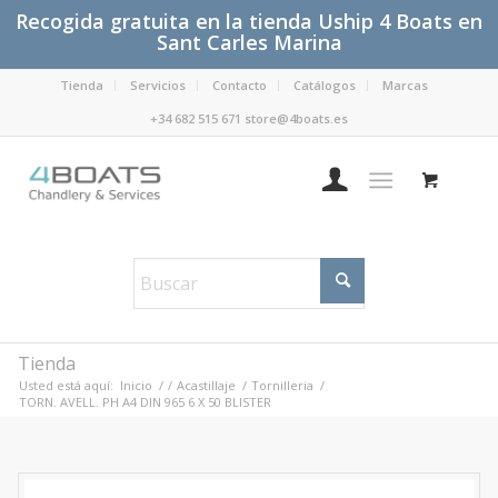
Recogida gratuita en la tienda Uship 4 Boats en
Sant Carles Marina
Tienda
Servicios
Contacto
Catálogos
Marcas
+34 682 515 671 store@4boats.es
Tienda
Usted está aquí:
Inicio
/
/
Acastillaje
/
Tornilleria
/
TORN. AVELL. PH A4 DIN 965 6 X 50 BLISTER