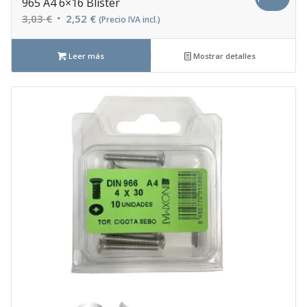
965 A4 6×16 Blíster
El
El
3,03
€
2,52
€
(Precio IVA incl.)
precio
precio
original
actual
Leer más
Mostrar detalles
era:
es:
3,03 €.
2,52 €.