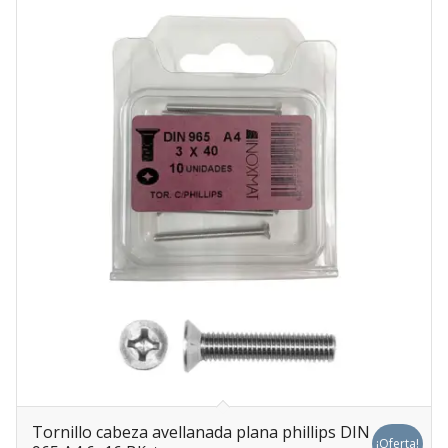
Tornillo cabeza avellanada plana phillips DIN
¡Oferta!