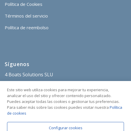
Política de Cookies
Términos del servicio
Política de reembolso
Síguenos
4 Boats Solutions SLU
store@4boats.es
Este sitio web utiliza cookies para mejorar tu experiencia,
+34 682 515 671
analizar el uso del sitio y ofrecer contenido personalizado.
Puedes aceptar todas las cookies o gestionar tus preferencias.
Sant Carles Marina
Para saber más sobre las cookies puedes visitar nuestra
Política
C/Poble Nou s/n
de cookies
43540 La Ràpita
Tarragona, España
Configurar cookies