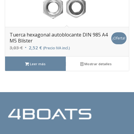
Tuerca hexagonal autoblocante DIN 985 A4
¡Oferta!
M5 Blíster
El
El
3,03
€
2,52
€
(Precio IVA incl.)
precio
precio
original
actual
Leer más
Mostrar detalles
era:
es:
3,03 €.
2,52 €.