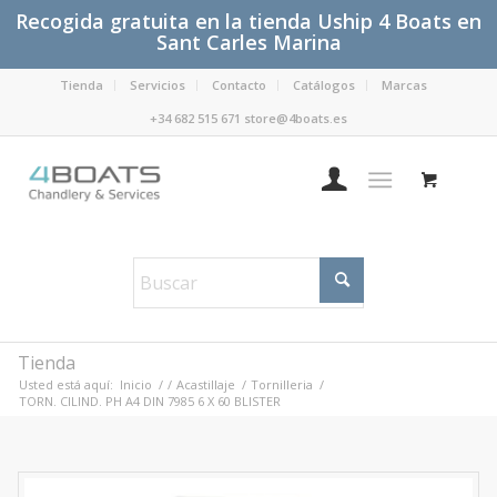
Recogida gratuita en la tienda Uship 4 Boats en
Sant Carles Marina
Tienda
Servicios
Contacto
Catálogos
Marcas
+34 682 515 671 store@4boats.es
Tienda
Usted está aquí:
Inicio
/
/
Acastillaje
/
Tornilleria
/
TORN. CILIND. PH A4 DIN 7985 6 X 60 BLISTER