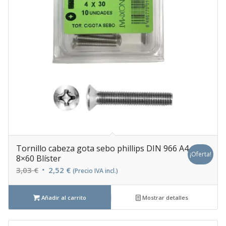
Tornillo cabeza gota sebo phillips DIN 966 A4
¡Oferta!
8×60 Blíster
El
El
3,03
€
2,52
€
(Precio IVA incl.)
precio
precio
original
actual
Añadir al carrito
Mostrar detalles
era:
es:
3,03 €.
2,52 €.