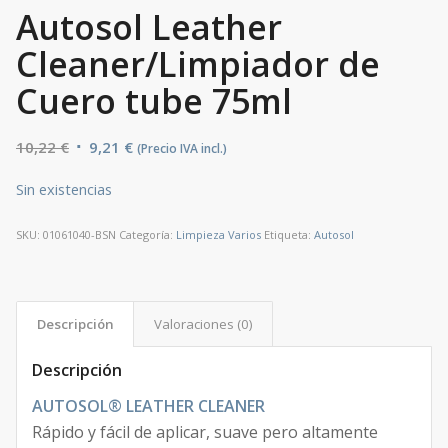
Autosol Leather
Cleaner/Limpiador de
Cuero tube 75ml
El
El
10,22
€
9,21
€
(Precio IVA incl.)
precio
precio
Sin existencias
original
actual
era:
es:
SKU:
01061040-BSN
Categoría:
Limpieza Varios
Etiqueta:
Autosol
10,22 €.
9,21 €.
Descripción
Valoraciones (0)
Descripción
AUTOSOL® LEATHER CLEANER
Rápido y fácil de aplicar, suave pero altamente