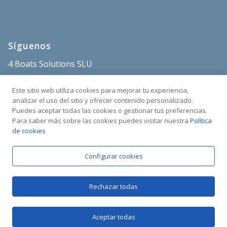
Síguenos
4 Boats Solutions SLU
store@4boats.es
Este sitio web utiliza cookies para mejorar tu experiencia,
+34 682 515 671
analizar el uso del sitio y ofrecer contenido personalizado.
Puedes aceptar todas las cookies o gestionar tus preferencias.
Sant Carles Marina
Para saber más sobre las cookies puedes visitar nuestra
Política
C/Poble Nou s/n
de cookies
43540 La Ràpita
Tarragona, España
Configurar cookies
Rechazar todas
Aceptar todas
Copyright © 2025 4BOATS | Todos los derechos reservados