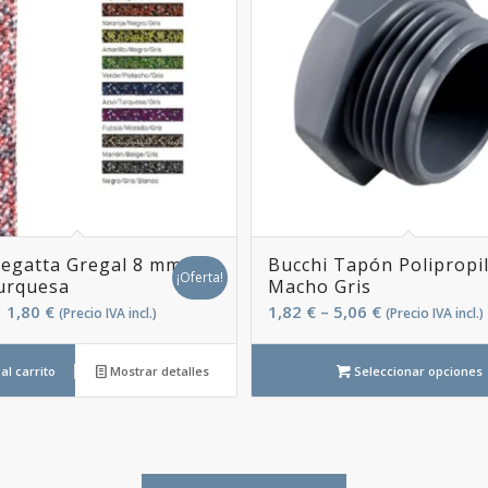
egatta Gregal 8 mm
Bucchi Tapón Polipropi
¡Oferta!
urquesa
Macho Gris
l
El
1,80
€
1,82
€
–
5,06
€
(Precio IVA incl.)
(Precio IVA incl.)
recio
precio
riginal
actual
al carrito
Mostrar detalles
Seleccionar opciones
ra:
es:
,15 €.
1,80 €.