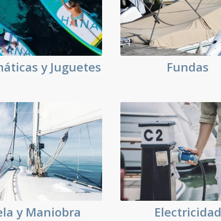
ticas y Juguetes
Fundas
ela y Maniobra
Electricida