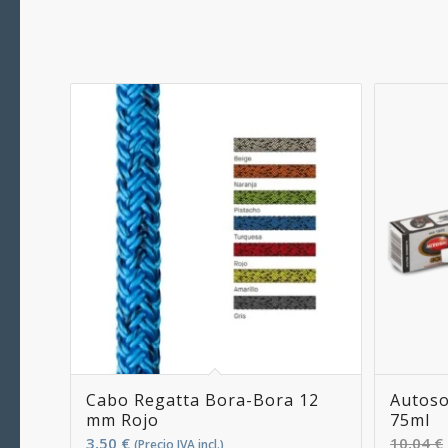
Cabo Regatta Bora-Bora 12
Autoso
mm Rojo
75ml
3,50
€
10,04
€
(Precio IVA incl.)