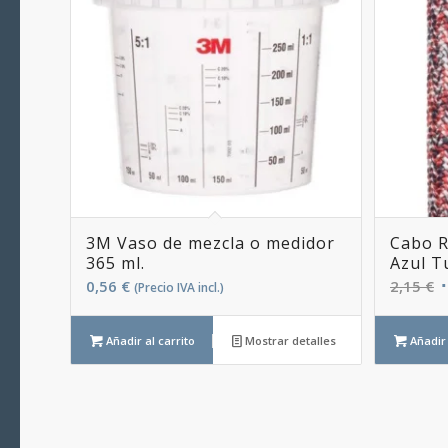
3M Vaso de mezcla o medidor
Cabo R
365 ml.
Azul T
E
0,56
€
2,15
€
(Precio IVA incl.)
p
o
Añadir al carrito
Mostrar detalles
Añadir 
e
2