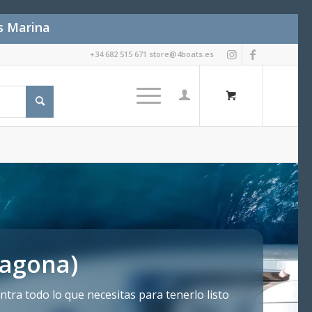
es Marina
+34 682 515 671 store@4boats.es
ragona)
tra todo lo que necesitas para tenerlo listo