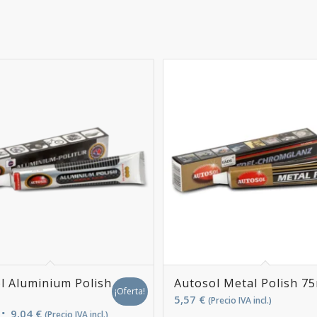
l Aluminium Polish
Autosol Metal Polish 7
¡Oferta!
5,57
€
(Precio IVA incl.)
El
El
9,04
€
(Precio IVA incl.)