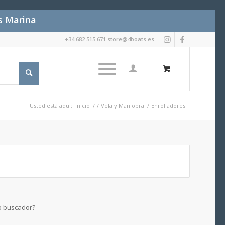
es Marina
+34 682 515 671 store@4boats.es
Usted está aquí:
Inicio
/
/
Vela y Maniobra
/
Enrolladores
ro buscador?