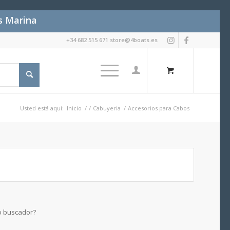
es Marina
+34 682 515 671 store@4boats.es
Usted está aquí:
Inicio
/
/
Cabuyeria
/
Accesorios para Cabos
ro buscador?