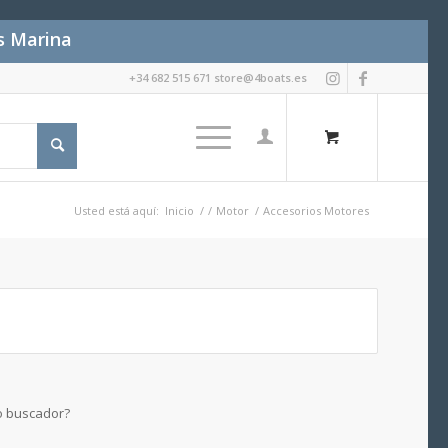
es Marina
+34 682 515 671 store@4boats.es
Usted está aquí:
Inicio
/
/
Motor
/
Accesorios Motores
ro buscador?