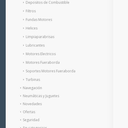
Depositos de Combustible
Filtros
Fundas Motores
Helices
Limpiaparabrisas
Lubricantes
Motores Electricos
Motores Fueraborda
Soportes Motores Fueraborda
Turbinas
Navegación
Neumáticas y Juguetes
Novedades
Ofertas
Seguridad
Sin categorizar