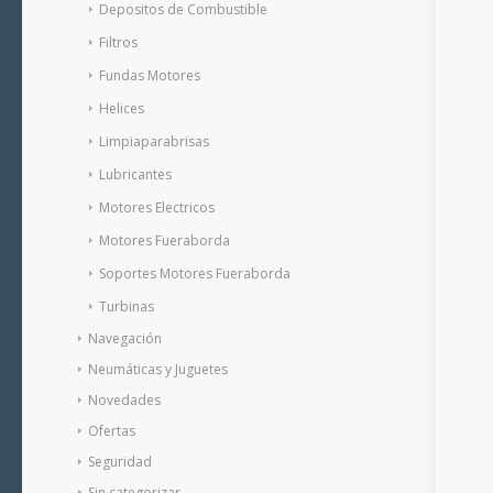
Depositos de Combustible
Filtros
Fundas Motores
Helices
Limpiaparabrisas
Lubricantes
Motores Electricos
Motores Fueraborda
Soportes Motores Fueraborda
Turbinas
Navegación
Neumáticas y Juguetes
Novedades
Ofertas
Seguridad
Sin categorizar