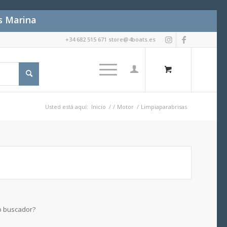
es Marina
+34 682 515 671 store@4boats.es
Usted está aquí:
Inicio
/
/
Motor
/
Limpiaparabrisas
ro buscador?