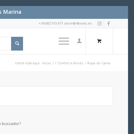
es Marina
+34 682 515 671 store@4boats.es
Usted está aquí:
Inicio
/
/
Confort a Bordo
/
Ropa de Cama
ro buscador?