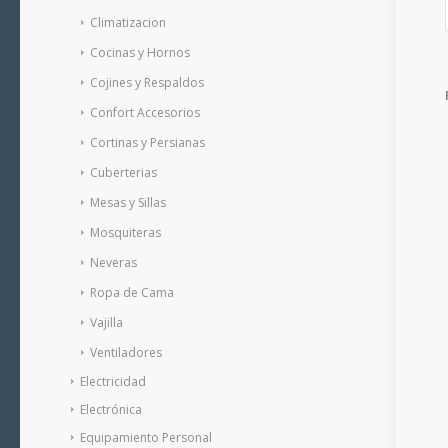
Climatizacion
Cocinas y Hornos
Cojines y Respaldos
Confort Accesorios
Cortinas y Persianas
Cuberterias
Mesas y Sillas
Mosquiteras
Neveras
Ropa de Cama
Vajilla
Ventiladores
Electricidad
Electrónica
Equipamiento Personal