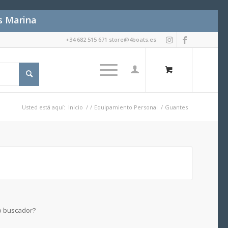
es Marina
+34 682 515 671 store@4boats.es
Usted está aquí:
Inicio
/
/
Equipamiento Personal
/
Guantes
ro buscador?