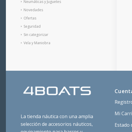
Neumáticas y Juguetes
Novedades
Ofertas
Seguridad
Sin categorizar
Vela y Maniobra
Cuent
Registr
Mi Carr
La tienda náutica con una amplia
selección de accesorios náuticos,
Estado 
equipamiento para barcos y