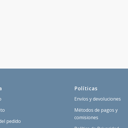
a
Políticas
o
Envíos y devoluciones
ito
Métodos de pagos y
comisiones
del pedido