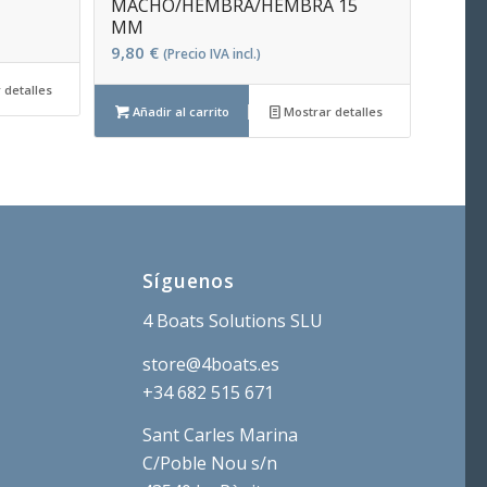
MACHO/HEMBRA/HEMBRA 15
MM
9,80
€
(Precio IVA incl.)
 detalles
Añadir al carrito
Mostrar detalles
Síguenos
4 Boats Solutions SLU
store@4boats.es
+34 682 515 671
Sant Carles Marina
C/Poble Nou s/n