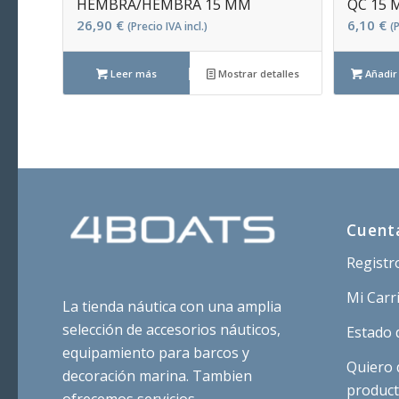
HEMBRA/HEMBRA 15 MM
QC 15
26,90
€
6,10
€
(Precio IVA incl.)
(P
Leer más
Mostrar detalles
Añadir 
Cuent
Registr
Mi Carr
La tienda náutica con una amplia
selección de accesorios náuticos,
Estado 
equipamiento para barcos y
Quiero 
decoración marina. Tambien
produc