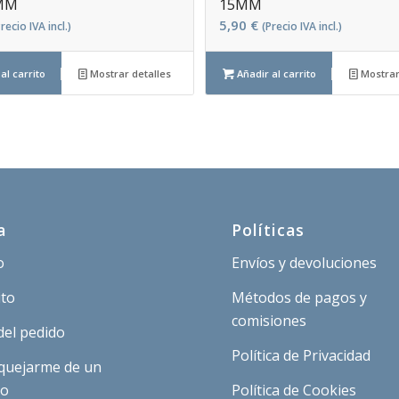
 MM
15MM
5,90
€
recio IVA incl.)
(Precio IVA incl.)
al carrito
Mostrar detalles
Añadir al carrito
Mostrar
a
Políticas
o
Envíos y devoluciones
ito
Métodos de pagos y
comisiones
del pedido
Política de Privacidad
quejarme de un
to
Política de Cookies