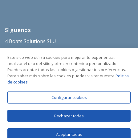
Síguenos
4 Boats Solutions SLU
store@4boats.es
Este sitio web utiliza cookies para mejorar tu experiencia,
+34 682 515 671
analizar el uso del sitio y ofrecer contenido personalizado.
Puedes aceptar todas las cookies o gestionar tus preferencias.
Sant Carles Marina
Para saber más sobre las cookies puedes visitar nuestra
Política
C/Poble Nou s/n
de cookies
43540 La Ràpita
Tarragona, España
Configurar cookies
Rechazar todas
Aceptar todas
Copyright © 2025 4BOATS | Todos los derechos reservados