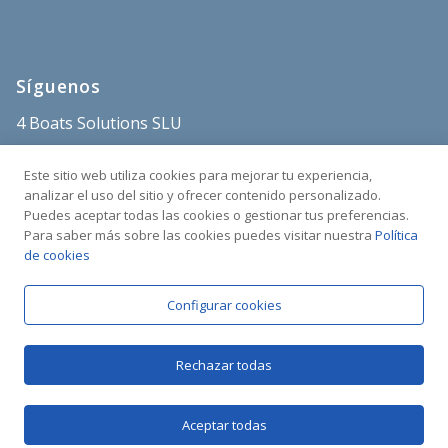
Síguenos
4 Boats Solutions SLU
store@4boats.es
Este sitio web utiliza cookies para mejorar tu experiencia,
+34 682 515 671
analizar el uso del sitio y ofrecer contenido personalizado.
Puedes aceptar todas las cookies o gestionar tus preferencias.
Sant Carles Marina
Para saber más sobre las cookies puedes visitar nuestra
Política
C/Poble Nou s/n
de cookies
43540 La Ràpita
Tarragona, España
Configurar cookies
Rechazar todas
Aceptar todas
Copyright © 2025 4BOATS | Todos los derechos reservados