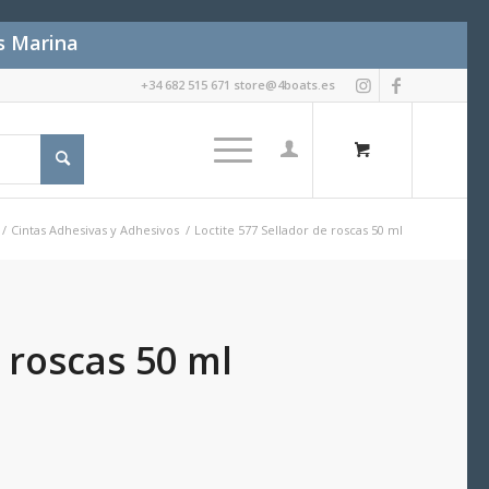
es Marina
+34 682 515 671 store@4boats.es
/
Cintas Adhesivas y Adhesivos
/
Loctite 577 Sellador de roscas 50 ml
 roscas 50 ml