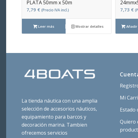
PLATA 50mm x 50m
24mmx
7,79
€
7,73
€
(Precio IVA incl.)
(P
Leer más
Mostrar detalles
Añadir 
Cuent
Registr
Mi Carr
La tienda náutica con una amplia
selección de accesorios náuticos,
Estado 
equipamiento para barcos y
Quiero 
decoración marina. Tambien
produc
ofrecemos servicios