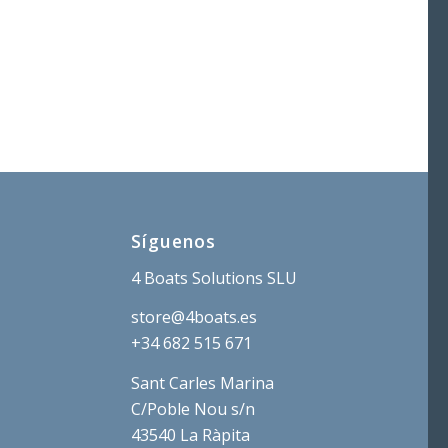
Síguenos
4 Boats Solutions SLU
store@4boats.es
+34 682 515 671
Sant Carles Marina
C/Poble Nou s/n
43540 La Ràpita