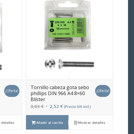
Tornillo cabeza gota sebo
¡Oferta!
¡Oferta!
phillips DIN 966 A4 8×60
Blíster
El
El
3,03
€
2,52
€
(Precio IVA incl.)
precio
precio
original
actual
 detalles
Añadir al carrito
Mostrar detalles
era:
es: