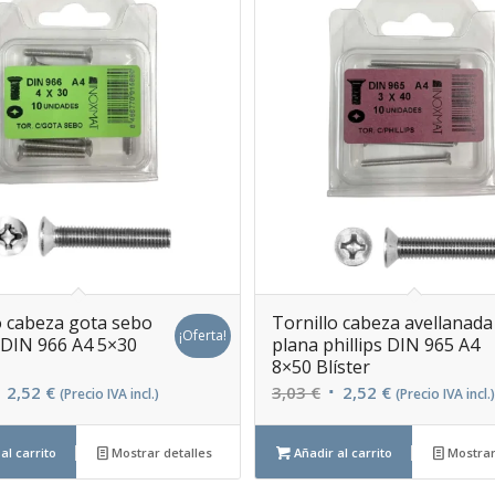
o cabeza gota sebo
Tornillo cabeza avellanada
¡Oferta!
s DIN 966 A4 5×30
plana phillips DIN 965 A4
8×50 Blíster
l
El
El
El
2,52
€
3,03
€
2,52
€
(Precio IVA incl.)
(Precio IVA incl.)
recio
precio
precio
precio
riginal
actual
original
actual
al carrito
Mostrar detalles
Añadir al carrito
Mostrar
ra:
es:
era:
es: