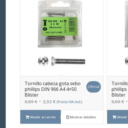
Tornillo cabeza gota sebo
Tornill
¡Oferta!
phillips DIN 966 A4 4×50
phillip
Blíster
Blíster
El
El
E
3,03
€
2,52
€
3,03
€
(Precio IVA incl.)
precio
precio
p
original
actual
o
Añadir al carrito
Mostrar detalles
Añadir 
era:
es:
e