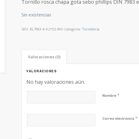
Tornillo rosca chapa gota sebo phillips DIN 7983 e
original
actual
era:
es:
Sin existencias
3,03 €.
2,52 €.
SKU:
BL7983-4-4.2*25-INO
Categoría:
Tornilleria
Valoraciones (0)
VALORACIONES
No hay valoraciones aún.
*
Nombre
*
Correo electrónico