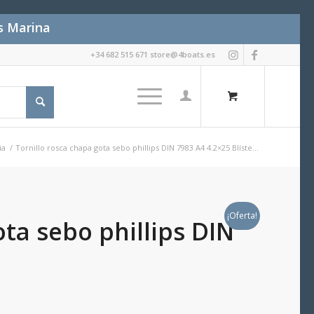
es Marina
+34 682 515 671 store@4boats.es
ia
/
Tornillo rosca chapa gota sebo phillips DIN 7983 A4 4.2×25 Blíste...
¡Oferta!
ota sebo phillips DIN