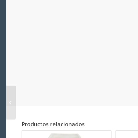
Tornillo rosca chapa
gota sebo phillips DIN
7983 A4 4.2×32 Blíster
Productos relacionados