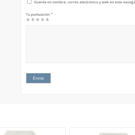
Guarda mi nombre, correo electrónico y web en este naveg
*
Tu puntuación
1
2 de
3 de 5
4 de 5
5 de 5
de
5
estrellas
estrellas
estrellas
5
estrellas
estrellas