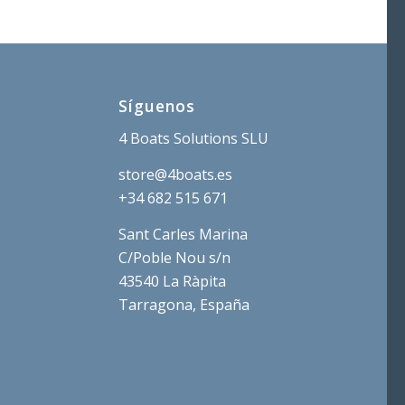
3,03 €.
2,52 €.
Síguenos
4 Boats Solutions SLU
store@4boats.es
+34 682 515 671
Sant Carles Marina
C/Poble Nou s/n
43540 La Ràpita
Tarragona, España