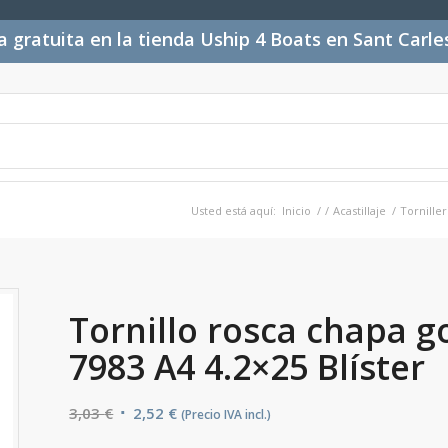
 gratuita en la tienda Uship 4 Boats en Sant Carl
Usted está aquí:
Inicio
/
/
Acastillaje
/
Torniller
Tornillo rosca chapa g
7983 A4 4.2×25 Blíster
El
El
3,03
€
2,52
€
(Precio IVA incl.)
precio
precio