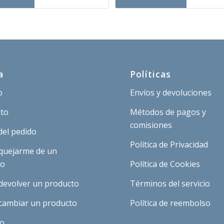
ra:
es:
era:
es:
,03 €.
2,52 €.
3,03 €.
2,52 €.
a
Políticas
o
Envíos y devoluciones
ito
Métodos de pagos y
comisiones
del pedido
Política de Privacidad
quejarme de un
to
Política de Cookies
devolver un producto
Términos del servicio
cambiar un producto
Política de reembolso
to