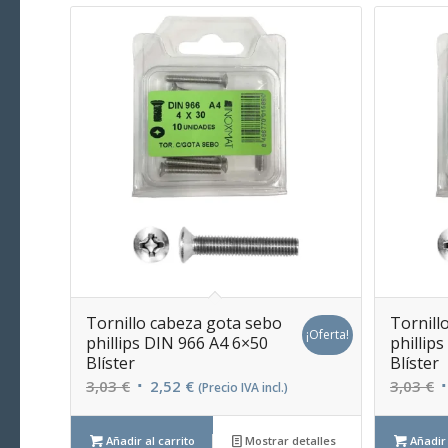
Tornillo cabeza gota sebo
Tornill
¡Oferta!
phillips DIN 966 A4 6×50
phillip
Blíster
Blíster
El
El
E
3,03
€
2,52
€
3,03
€
(Precio IVA incl.)
precio
precio
p
original
actual
o
Añadir al carrito
Mostrar detalles
Añadir 