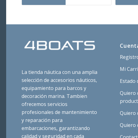
era:
es:
e
3,03 €.
2,52 €.
3
Cuent
Registr
Mi Carr
La tienda náutica con una amplia
selección de accesorios náuticos,
Estado 
equipamiento para barcos y
Quiero 
decoración marina. Tambien
produc
ofrecemos servicios
profesionales de mantenimiento
Quiero 
y reparación para
Quiero 
embarcaciones, garantizando
calidad y seguridad en cada
Contac