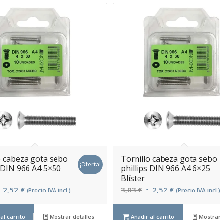
o cabeza gota sebo
Tornillo cabeza gota sebo
¡Oferta!
s DIN 966 A4 5×50
phillips DIN 966 A4 6×25
Blíster
l
El
El
El
2,52
€
3,03
€
2,52
€
(Precio IVA incl.)
(Precio IVA incl.)
recio
precio
precio
precio
riginal
actual
original
actual
al carrito
Mostrar detalles
Añadir al carrito
Mostrar