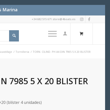
es Marina
+34 682 515 671 store@4boats.es
Acastillaje
/
Tornilleria
/
TORN. CILIND. PH A4 DIN 7985 5 X 20 BLISTER
N 7985 5 X 20 BLISTER
20 (blíster 4 unidades)