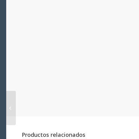
Tornillo cabeza
alomada phillips DIN
7985 A4 5×16 Blíster
Productos relacionados