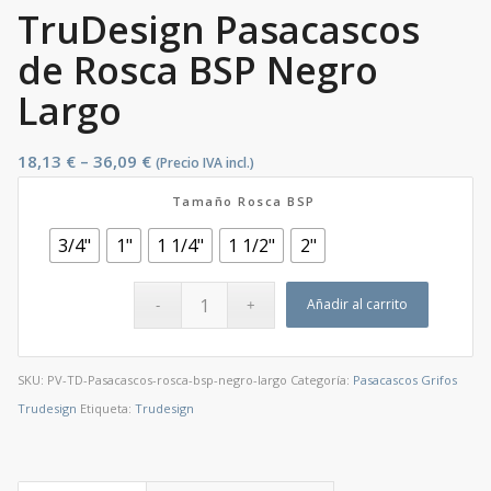
TruDesign Pasacascos
de Rosca BSP Negro
Largo
18,13
€
–
36,09
€
(Precio IVA incl.)
Tamaño Rosca BSP
3/4"
1"
1 1/4"
1 1/2"
2"
Añadir al carrito
SKU:
PV-TD-Pasacascos-rosca-bsp-negro-largo
Categoría:
Pasacascos Grifos
Trudesign
Etiqueta:
Trudesign