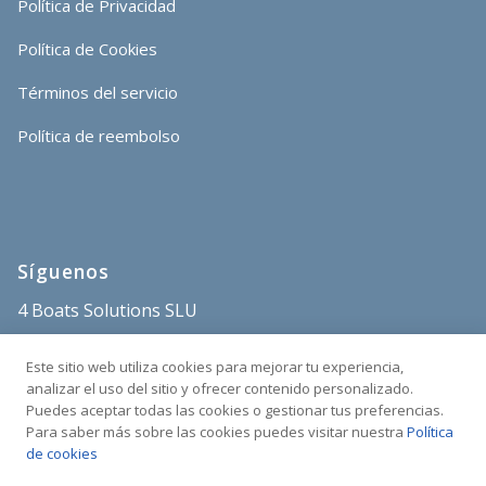
Política de Privacidad
Política de Cookies
Términos del servicio
Política de reembolso
Síguenos
4 Boats Solutions SLU
store@4boats.es
Este sitio web utiliza cookies para mejorar tu experiencia,
+34 682 515 671
analizar el uso del sitio y ofrecer contenido personalizado.
Puedes aceptar todas las cookies o gestionar tus preferencias.
Sant Carles Marina
Para saber más sobre las cookies puedes visitar nuestra
Política
C/Poble Nou s/n
de cookies
43540 La Ràpita