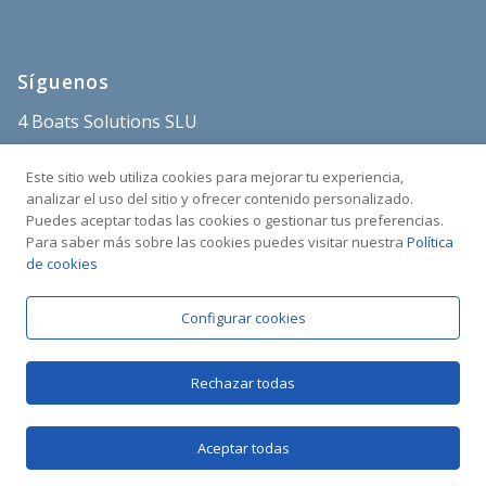
Síguenos
4 Boats Solutions SLU
store@4boats.es
Este sitio web utiliza cookies para mejorar tu experiencia,
+34 682 515 671
analizar el uso del sitio y ofrecer contenido personalizado.
Puedes aceptar todas las cookies o gestionar tus preferencias.
Sant Carles Marina
Para saber más sobre las cookies puedes visitar nuestra
Política
C/Poble Nou s/n
de cookies
43540 La Ràpita
Tarragona, España
Configurar cookies
Rechazar todas
Aceptar todas
Copyright © 2025 4BOATS | Todos los derechos reservados
Política de Privacidad
Política de Cookies
Envíos y Devoluciones
Términos del servicio
Política de reembolso