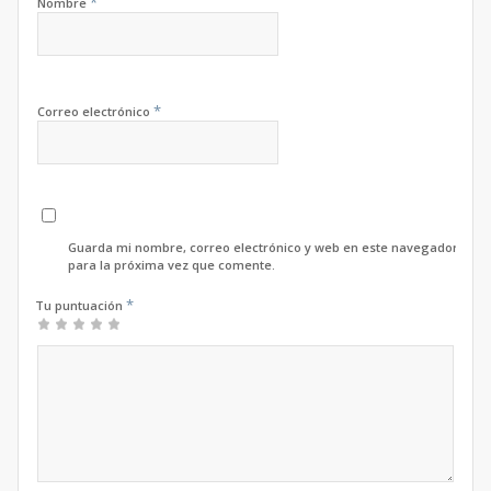
*
Nombre
*
Correo electrónico
Guarda mi nombre, correo electrónico y web en este navegador
para la próxima vez que comente.
*
Tu puntuación
1
2 de
3 de 5
4 de 5
5 de 5
de
5
estrellas
estrellas
estrellas
5
estrellas
estrellas