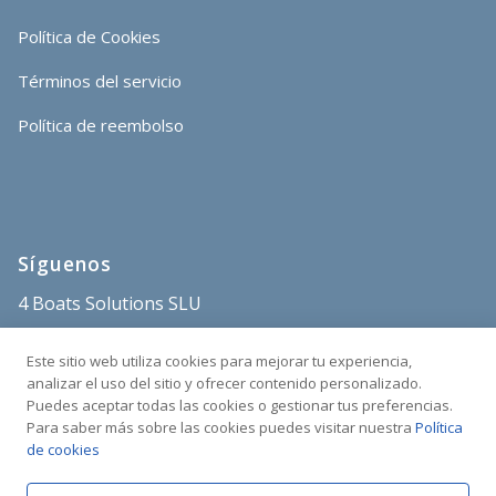
Política de Cookies
Términos del servicio
Política de reembolso
Síguenos
4 Boats Solutions SLU
store@4boats.es
Este sitio web utiliza cookies para mejorar tu experiencia,
+34 682 515 671
analizar el uso del sitio y ofrecer contenido personalizado.
Puedes aceptar todas las cookies o gestionar tus preferencias.
Sant Carles Marina
Para saber más sobre las cookies puedes visitar nuestra
Política
C/Poble Nou s/n
de cookies
43540 La Ràpita