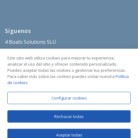
Síguenos
4 Boats Solutions SLU
store@4boats.es
Este sitio web utiliza cookies para mejorar tu experiencia,
+34 682 515 671
analizar el uso del sitio y ofrecer contenido personalizado.
Puedes aceptar todas las cookies o gestionar tus preferencias.
Sant Carles Marina
Para saber más sobre las cookies puedes visitar nuestra
Política
C/Poble Nou s/n
de cookies
43540 La Ràpita
Tarragona, España
Configurar cookies
Rechazar todas
Aceptar todas
Copyright © 2025 4BOATS | Todos los derechos reservados