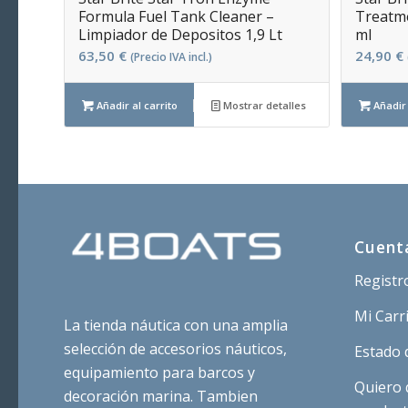
Formula Fuel Tank Cleaner –
Treatme
Limpiador de Depositos 1,9 Lt
ml
63,50
€
24,90
€
(Precio IVA incl.)
Añadir al carrito
Mostrar detalles
Añadir 
Cuent
Registr
Mi Carr
La tienda náutica con una amplia
selección de accesorios náuticos,
Estado 
equipamiento para barcos y
Quiero 
decoración marina. Tambien