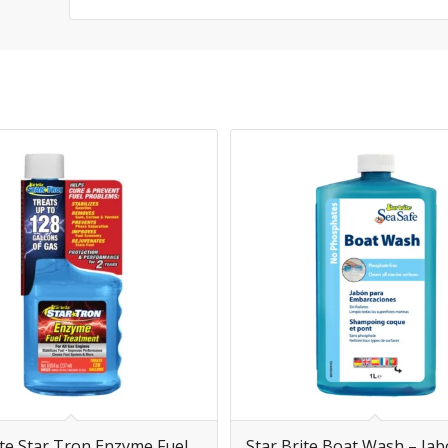
ite Star Tron Enzyme Fuel
Star Brite Boat Wash – Ja