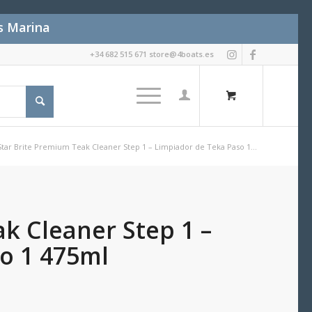
es Marina
+34 682 515 671 store@4boats.es
Star Brite Premium Teak Cleaner Step 1 – Limpiador de Teka Paso 1...
k Cleaner Step 1 –
o 1 475ml