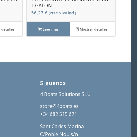
1 GALON
56,27
€
(Precio IVA incl.)
 detalles
Leer más
Mostrar detalles
Síguenos
4 Boats Solutions SLU
store@4boats.es
+34 682 515 671
Sant Carles Marina
C/Poble Nou s/n