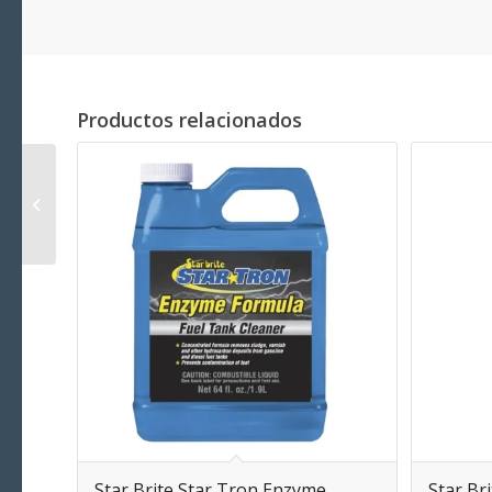
Productos relacionados
Star Brite Premium
Teak Brightener Step 2
– Restaurador Teka 1Lt
Star Brite Star Tron Enzyme
Star Br