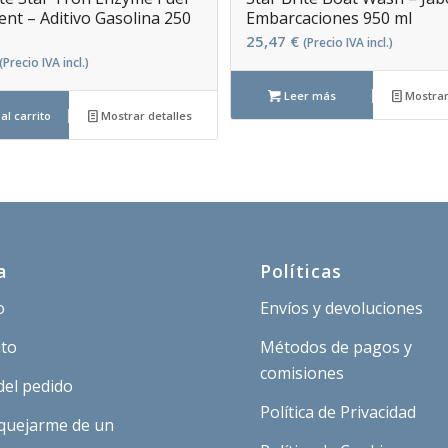
nt – Aditivo Gasolina 250
Embarcaciones 950 ml
25,47
€
(Precio IVA incl.)
(Precio IVA incl.)
Leer más
Mostrar
al carrito
Mostrar detalles
a
Políticas
o
Envíos y devoluciones
ito
Métodos de pagos y
comisiones
del pedido
Política de Privacidad
quejarme de un