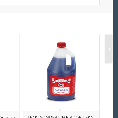
bón para
TEAK WONDER LIMPIADOR TEKA