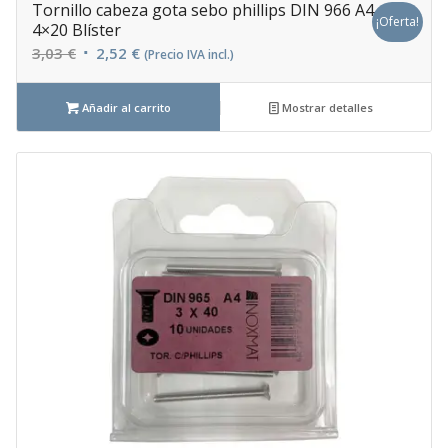
Tornillo cabeza gota sebo phillips DIN 966 A4
¡Oferta!
4×20 Blíster
El
El
3,03
€
2,52
€
(Precio IVA incl.)
precio
precio
original
actual
Añadir al carrito
Mostrar detalles
era:
es:
3,03 €.
2,52 €.