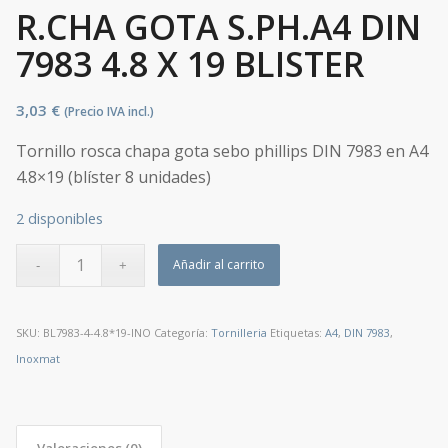
R.CHA GOTA S.PH.A4 DIN
7983 4.8 X 19 BLISTER
3,03
€
(Precio IVA incl.)
Tornillo rosca chapa gota sebo phillips DIN 7983 en A4
4.8×19 (blíster 8 unidades)
2 disponibles
Añadir al carrito
SKU:
BL7983-4-4.8*19-INO
Categoría:
Tornilleria
Etiquetas:
A4
,
DIN 7983
,
Inoxmat
Valoraciones (0)