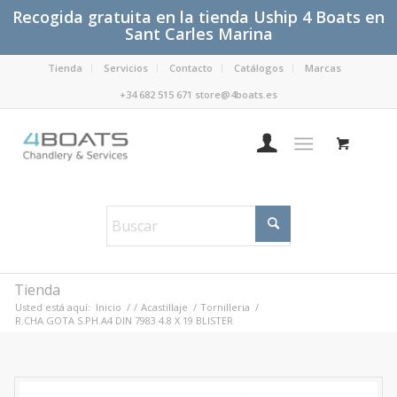
Recogida gratuita en la tienda Uship 4 Boats en
Sant Carles Marina
Tienda
Servicios
Contacto
Catálogos
Marcas
+34 682 515 671 store@4boats.es
Tienda
Usted está aquí:
Inicio
/
/
Acastillaje
/
Tornilleria
/
R.CHA GOTA S.PH.A4 DIN 7983 4.8 X 19 BLISTER