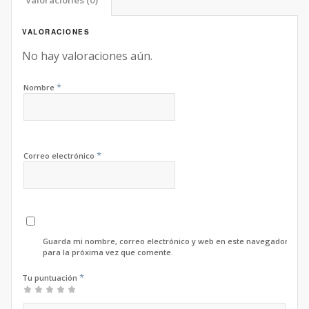
VALORACIONES
No hay valoraciones aún.
*
Nombre
*
Correo electrónico
Guarda mi nombre, correo electrónico y web en este navegador
para la próxima vez que comente.
*
Tu puntuación
1
2 de
3 de 5
4 de 5
5 de 5