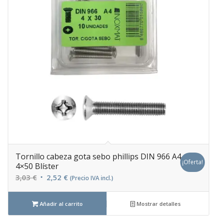
Tornillo cabeza gota sebo phillips DIN 966 A4
¡Oferta!
4×50 Blíster
El
El
3,03
€
2,52
€
(Precio IVA incl.)
precio
precio
original
actual
Añadir al carrito
Mostrar detalles
era:
es: