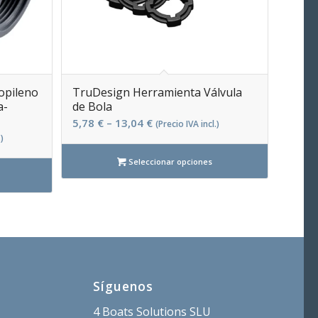
opileno
TruDesign Herramienta Válvula
a-
de Bola
5,78
€
–
13,04
€
(Precio IVA incl.)
)
Seleccionar opciones
Síguenos
4 Boats Solutions SLU