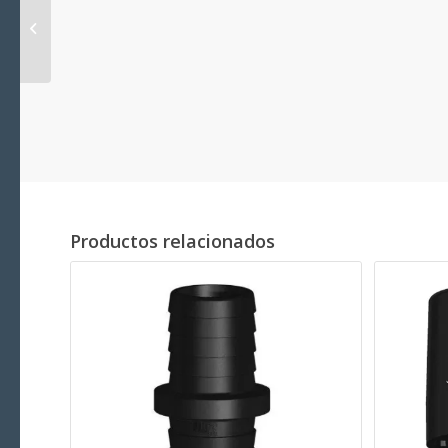
TruDesign Racor
Hembra 90º BSP con
Entronque
Productos relacionados