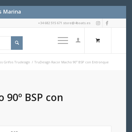
es Marina
+34 682 515 671 store@4boats.es
os Grifos Trudesign
/
TruDesign Racor Macho 90º BSP con Entronque
 90º BSP con