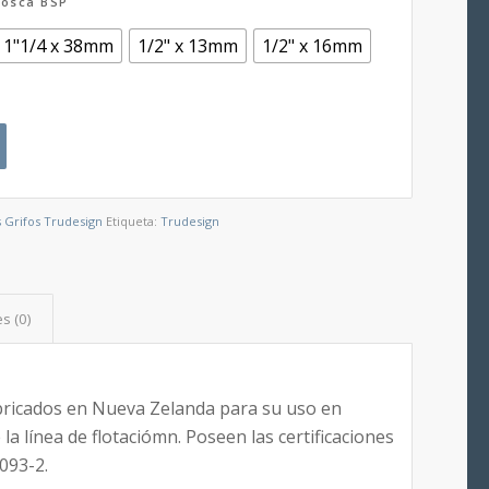
osca BSP
1"1/4 x 38mm
1/2" x 13mm
1/2" x 16mm
 Grifos Trudesign
Etiqueta:
Trudesign
s (0)
bricados en Nueva Zelanda para su uso en
a línea de flotaciómn. Poseen las certificaciones
093-2.