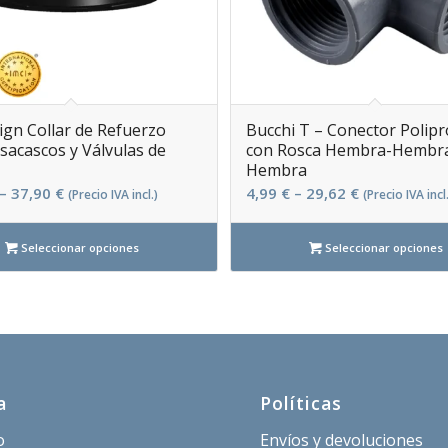
gn Collar de Refuerzo
Bucchi T – Conector Polipr
sacascos y Válvulas de
con Rosca Hembra-Hembr
Hembra
–
37,90
€
4,99
€
–
29,62
€
(Precio IVA incl.)
(Precio IVA incl.
Seleccionar opciones
Seleccionar opciones
a
Políticas
o
Envíos y devoluciones