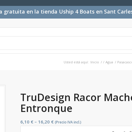
 gratuita en la tienda Uship 4 Boats en Sant Carl
Usted está aquí:
Inicio
/
/
Agua
/
Pasacasc
TruDesign Racor Macho
Entronque
6,10
€
–
16,20
€
(Precio IVA incl.)