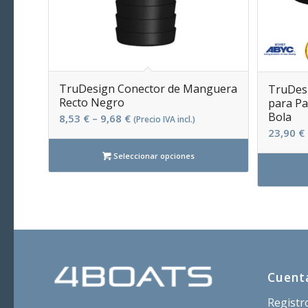
TruDesign Conector de Manguera
TruDesi
Recto Negro
para Pa
Bola
8,53
€
–
9,68
€
(Precio IVA incl.)
23,90
€
Seleccionar opciones
Cuent
Registr